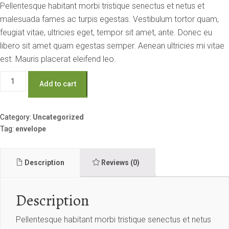
Pellentesque habitant morbi tristique senectus et netus et
malesuada fames ac turpis egestas. Vestibulum tortor quam,
feugiat vitae, ultricies eget, tempor sit amet, ante. Donec eu
libero sit amet quam egestas semper. Aenean ultricies mi vitae
est. Mauris placerat eleifend leo.
Poor
Add to cart
Kid
Cause
Envelope
quantity
Category:
Uncategorized
Tag:
envelope
Description
Reviews (0)
Description
Pellentesque habitant morbi tristique senectus et netus